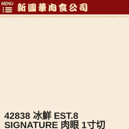
Toggle
navigation
42838 冰鮮 EST.8
SIGNATURE 肉眼 1寸切