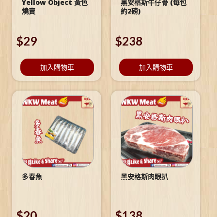
Yellow Object 黃色
黑安格斯牛仔骨 (每包
燒賣
約2磅)
$
29
$
238
加入購物車
加入購物車
多春魚
黑安格斯肉眼扒
$
20
$
138