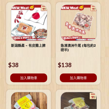
新潟縣產 – 有皮雞上脾
急凍澳洲牛尾 (每包約2
磅半)
$
38
$
138
加入購物車
加入購物車