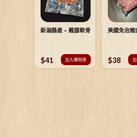
新潟縣產 – 雞膝軟骨
美國免治豬
$
41
$
38
加入購物車
加