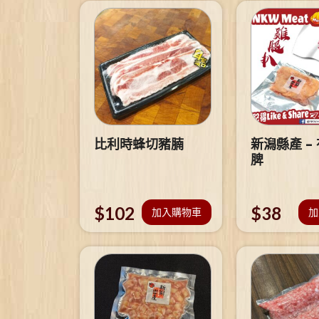
比利時蜂切豬腩
新潟縣產 –
脾
$
102
$
38
加入購物車
加