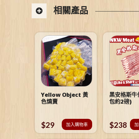
相關產品
Yellow Object 黃
黑安格斯牛仔
色燒賣
包約2磅)
$
29
$
238
加入購物車
加