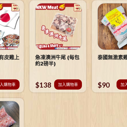
 有皮雞上
急凍澳洲牛尾 (每包
泰國無激素
約2磅半)
$
138
$
90
入購物車
加入購物車
加