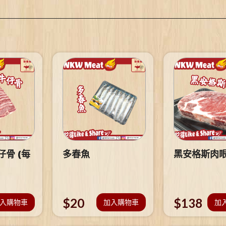
骨 (每
多春魚
黑安格斯肉
$
20
$
138
入購物車
加入購物車
加