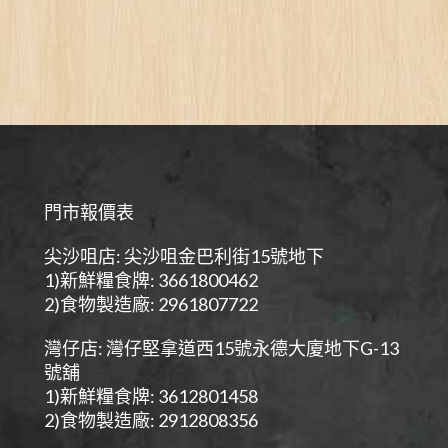
門市報價表
尖沙咀店: 尖沙咀金巴利街15號地下
1)新鮮糧食牌: 3661800462
2)食物製造廠: 2961807722
灣仔店: 灣仔堅拿道西15號永德大廈地下G-13
號舖
1)新鮮糧食牌: 3612801458
2)食物製造廠: 2912808356