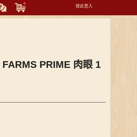
0
按此登入
Toggle
navigation
4 FARMS PRIME 肉眼 1