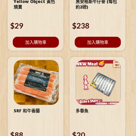
Yellow Object 黃色
黑安格斯牛仔骨 (每包
燒賣
約2磅)
$
29
$
238
加入購物車
加入購物車
SRF 和牛香腸
多春魚
$
88
$
20