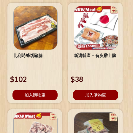
比利時蜂切豬腩
新潟縣產 – 有皮雞上脾
$
102
$
38
加入購物車
加入購物車