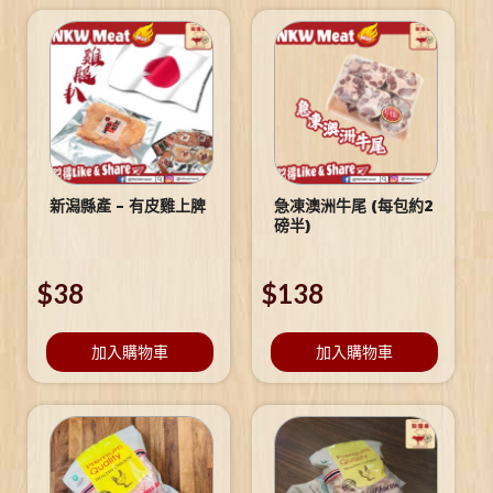
新潟縣產 – 有皮雞上脾
急凍澳洲牛尾 (每包約2
磅半)
$
38
$
138
加入購物車
加入購物車