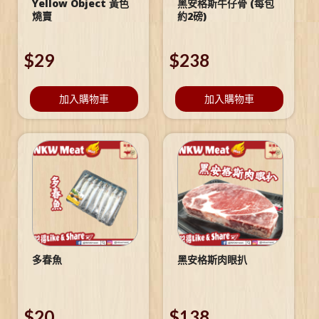
Yellow Object 黃色
黑安格斯牛仔骨 (每包
燒賣
約2磅)
$
29
$
238
加入購物車
加入購物車
多春魚
黑安格斯肉眼扒
$
20
$
138