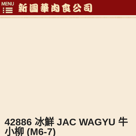
Toggle
navigation
42886 冰鮮 JAC WAGYU 牛
小柳 (M6-7)