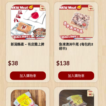
新潟縣產 – 有皮雞上脾
急凍澳洲牛尾 (每包約2
磅半)
$
38
$
138
加入購物車
加入購物車