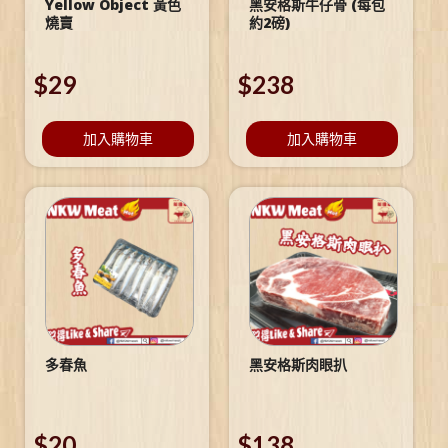
Yellow Object 黃色
黑安格斯牛仔骨 (每包
燒賣
約2磅)
$
29
$
238
加入購物車
加入購物車
多春魚
黑安格斯肉眼扒
$
20
$
138