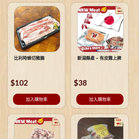
比利時蜂切豬腩
新潟縣產 – 有皮雞上脾
$
102
$
38
加入購物車
加入購物車