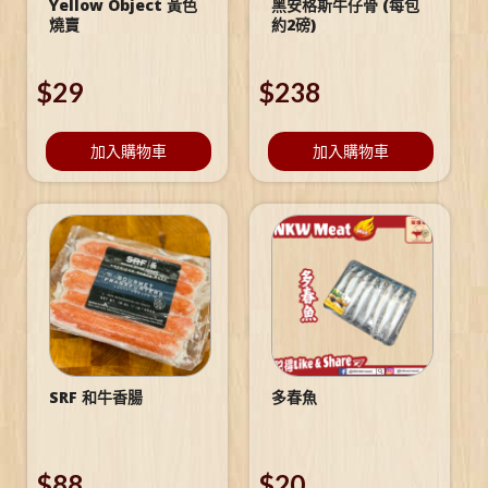
Yellow Object 黃色
黑安格斯牛仔骨 (每包
燒賣
約2磅)
$
29
$
238
加入購物車
加入購物車
SRF 和牛香腸
多春魚
$
88
$
20