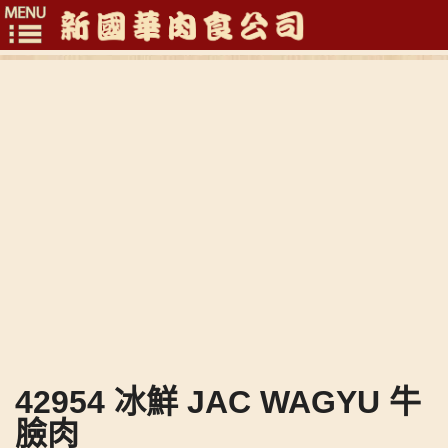
Toggle
navigation
42954 冰鮮 JAC WAGYU 牛
臉肉