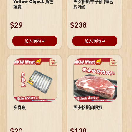
Yellow Object 黃色
黑安格斯牛仔骨 (每包
燒賣
約2磅)
$
29
$
238
加入購物車
加入購物車
多春魚
黑安格斯肉眼扒
$
20
$
138