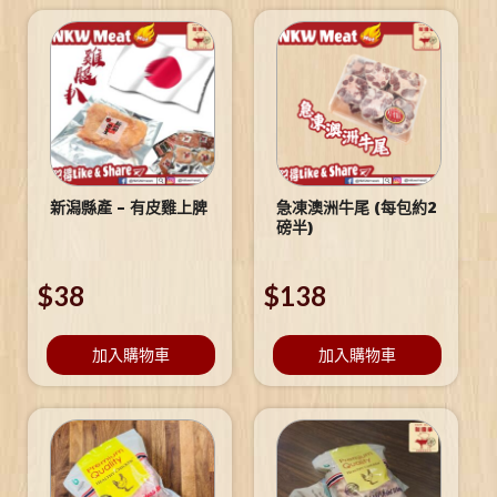
新潟縣產 – 有皮雞上脾
急凍澳洲牛尾 (每包約2
磅半)
$
38
$
138
加入購物車
加入購物車