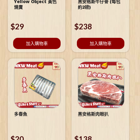
Yellow Object 黃色
黑安格斯牛仔骨 (每包
燒賣
約2磅)
$
29
$
238
加入購物車
加入購物車
多春魚
黑安格斯肉眼扒
$
20
$
138