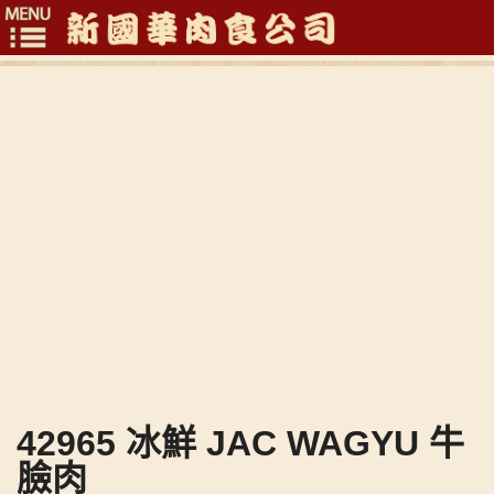
Toggle
navigation
42965 冰鮮 JAC WAGYU 牛
臉肉