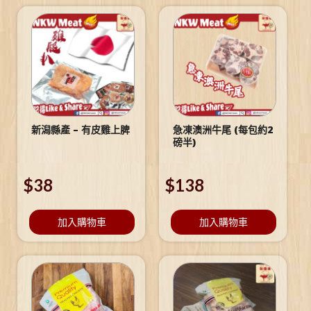
新潟縣產 – 有皮雞上脾
急凍澳洲牛尾 (每包約2
磅半)
$
38
$
138
加入購物車
加入購物車