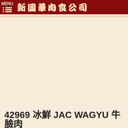
Toggle
navigation
42969 冰鮮 JAC WAGYU 牛
臉肉