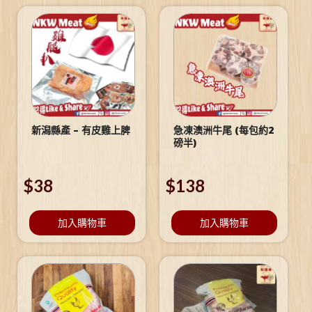
新潟縣產 – 有皮雞上脾
急凍澳洲牛尾 (每包約2
磅半)
$
38
$
138
加入購物車
加入購物車