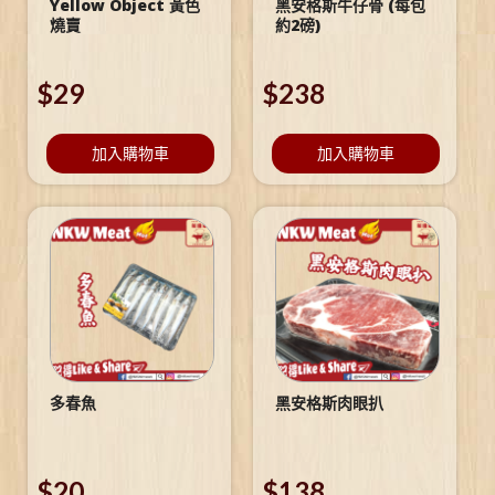
Yellow Object 黃色
黑安格斯牛仔骨 (每包
燒賣
約2磅)
$
29
$
238
加入購物車
加入購物車
多春魚
黑安格斯肉眼扒
$
20
$
138