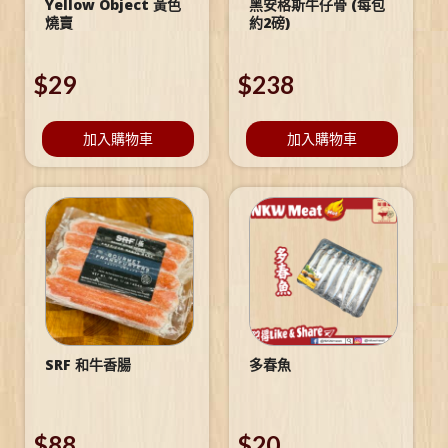
Yellow Object 黃色
黑安格斯牛仔骨 (每包
燒賣
約2磅)
$
29
$
238
加入購物車
加入購物車
SRF 和牛香腸
多春魚
$
88
$
20