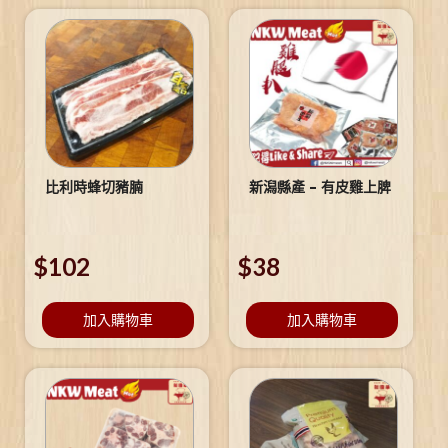
比利時蜂切豬腩
新潟縣產 – 有皮雞上脾
$
102
$
38
加入購物車
加入購物車