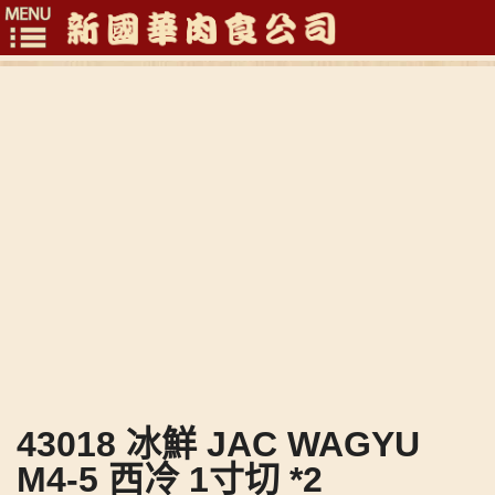
Toggle
navigation
43018 冰鮮 JAC WAGYU
M4-5 西冷 1寸切 *2