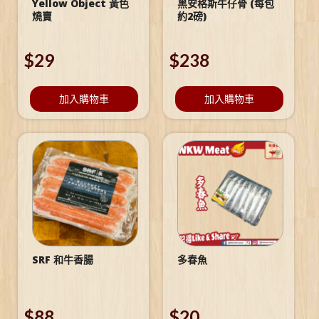
Yellow Object 黃色
黑安格斯牛仔骨 (每包
燒賣
約2磅)
$
29
$
238
加入購物車
加入購物車
SRF 和牛香腸
多春魚
$
88
$
20