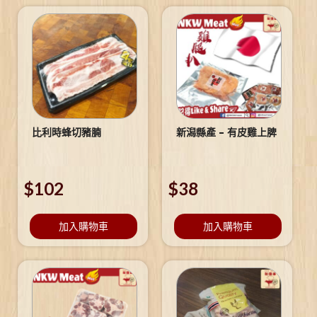
比利時蜂切豬腩
新潟縣產 – 有皮雞上脾
$
102
$
38
加入購物車
加入購物車