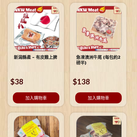
新潟縣產 – 有皮雞上脾
急凍澳洲牛尾 (每包約2
磅半)
$
38
$
138
加入購物車
加入購物車