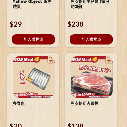
Yellow Object 黃色
黑安格斯牛仔骨 (每包
燒賣
約2磅)
$
29
$
238
加入購物車
加入購物車
多春魚
黑安格斯肉眼扒
$
20
$
138