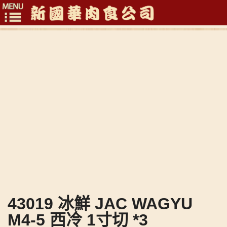
Toggle
navigation
43019 冰鮮 JAC WAGYU
M4-5 西冷 1寸切 *3