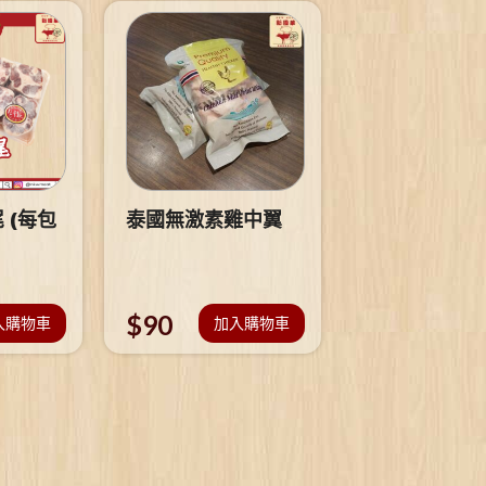
 (每包
泰國無激素雞中翼
$
90
入購物車
加入購物車