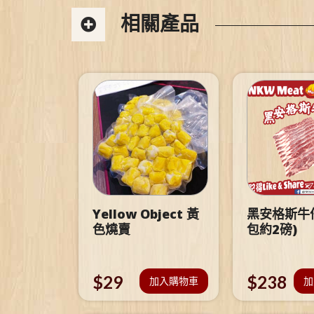
相關產品
Yellow Object 黃
黑安格斯牛仔
色燒賣
包約2磅)
$
29
$
238
加入購物車
加