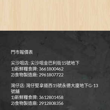
門市報價表
尖沙咀店: 尖沙咀金巴利街15號地下
1)新鮮糧食牌: 3661800462
2)食物製造廠: 2961807722
灣仔店: 灣仔堅拿道西15號永德大廈地下G-13
號舖
1)新鮮糧食牌: 3612801458
2)食物製造廠: 2912808356