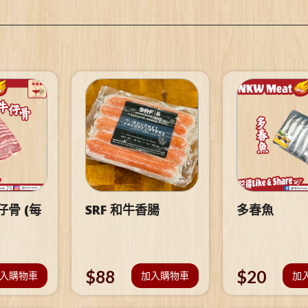
骨 (每
SRF 和牛香腸
多春魚
$
88
$
20
入購物車
加入購物車
加