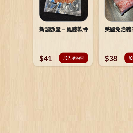
新潟縣產 – 雞膝軟骨
美國免治豬
$
41
$
38
加入購物車
加