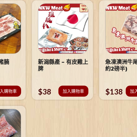
豬腩
新潟縣產 – 有皮雞上
急凍澳洲牛尾
脾
約2磅半)
$
38
$
138
入購物車
加入購物車
加