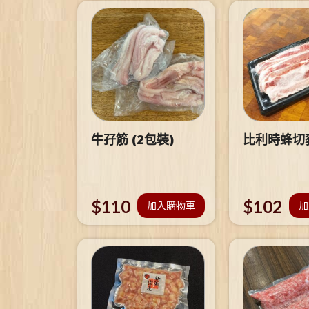
牛孖筋 (2包裝)
比利時蜂切
$
110
$
102
加入購物車
加