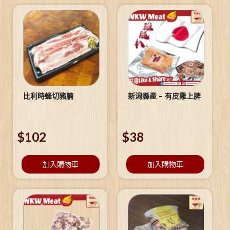
比利時蜂切豬腩
新潟縣產 – 有皮雞上脾
$
102
$
38
加入購物車
加入購物車