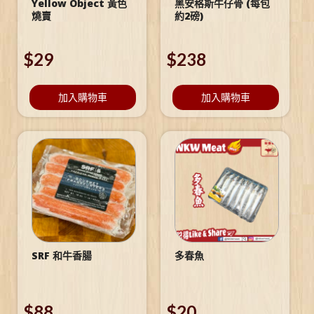
Yellow Object 黃色
黑安格斯牛仔骨 (每包
燒賣
約2磅)
$
29
$
238
加入購物車
加入購物車
SRF 和牛香腸
多春魚
$
88
$
20