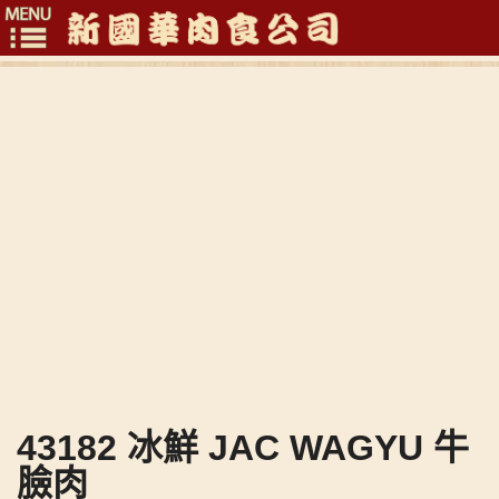
Toggle
navigation
43182 冰鮮 JAC WAGYU 牛
臉肉