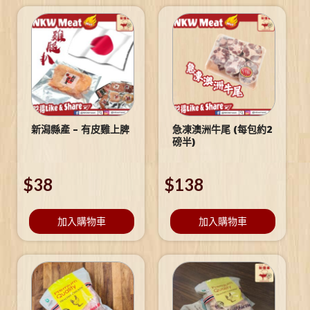
新潟縣產 – 有皮雞上脾
急凍澳洲牛尾 (每包約2
磅半)
$
38
$
138
加入購物車
加入購物車