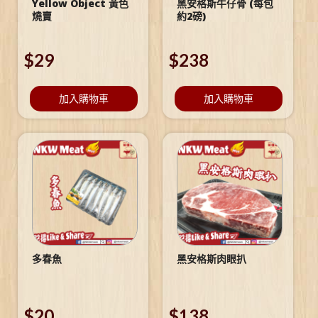
Yellow Object 黃色
黑安格斯牛仔骨 (每包
燒賣
約2磅)
$
29
$
238
加入購物車
加入購物車
多春魚
黑安格斯肉眼扒
$
20
$
138