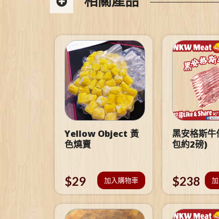
相關產品
Yellow Object 黃
黑安格斯牛仔
色燒賣
包約2磅)
$
29
$
238
加入購物車
加