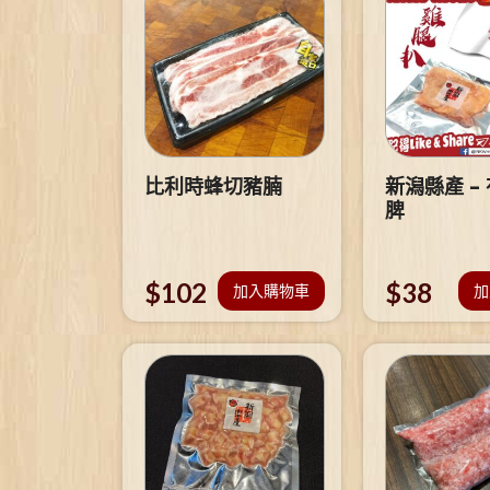
比利時蜂切豬腩
新潟縣產 –
脾
$
102
$
38
加入購物車
加