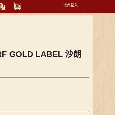
0
按此登入
Toggle
navigation
RF GOLD LABEL 沙朗