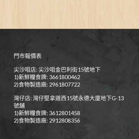
門市報價表
尖沙咀店: 尖沙咀金巴利街15號地下
1)新鮮糧食牌: 3661800462
2)食物製造廠: 2961807722
灣仔店: 灣仔堅拿道西15號永德大廈地下G-13
號舖
1)新鮮糧食牌: 3612801458
2)食物製造廠: 2912808356