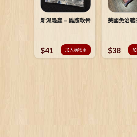
新潟縣產 – 雞膝軟骨
美國免治豬
$
41
$
38
加入購物車
加