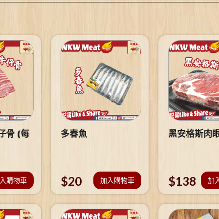
骨 (每
多春魚
黑安格斯肉
$
20
$
138
入購物車
加入購物車
加