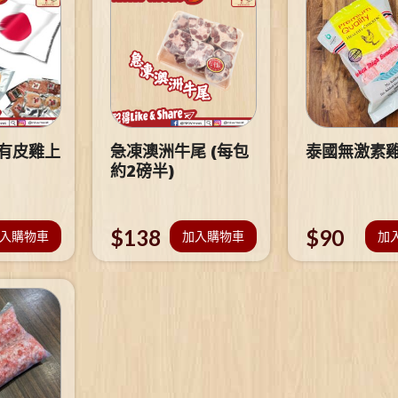
 有皮雞上
急凍澳洲牛尾 (每包
泰國無激素
約2磅半)
$
138
$
90
入購物車
加入購物車
加