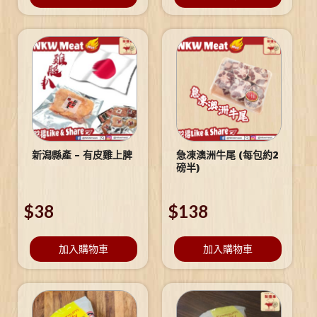
新潟縣產 – 有皮雞上脾
急凍澳洲牛尾 (每包約2
磅半)
$
38
$
138
加入購物車
加入購物車