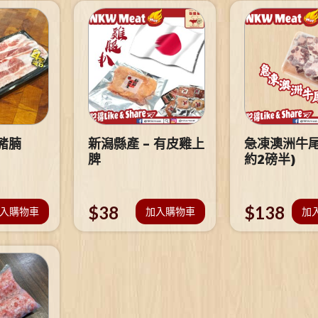
豬腩
新潟縣產 – 有皮雞上
急凍澳洲牛尾
脾
約2磅半)
$
38
$
138
入購物車
加入購物車
加