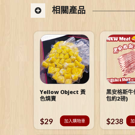
相關產品
Yellow Object 黃
黑安格斯牛仔
色燒賣
包約2磅)
$
29
$
238
加入購物車
加