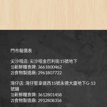
門市報價表
尖沙咀店: 尖沙咀金巴利街15號地下
1)新鮮糧食牌: 3661800462
2)食物製造廠: 2961807722
灣仔店: 灣仔堅拿道西15號永德大廈地下G-13
號舖
1)新鮮糧食牌: 3612801458
2)食物製造廠: 2912808356