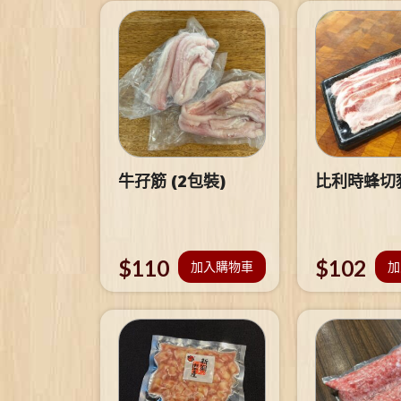
牛孖筋 (2包裝)
比利時蜂切
$
110
$
102
加入購物車
加