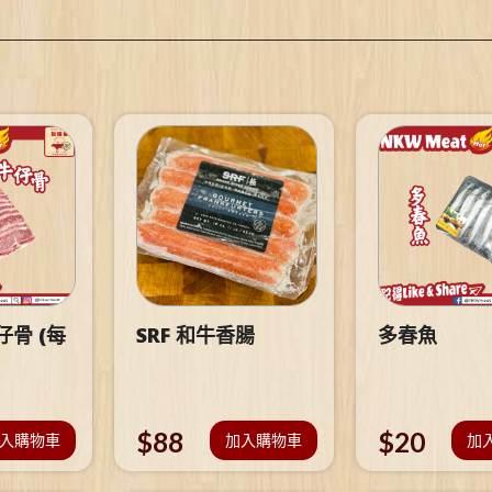
骨 (每
SRF 和牛香腸
多春魚
$
88
$
20
入購物車
加入購物車
加