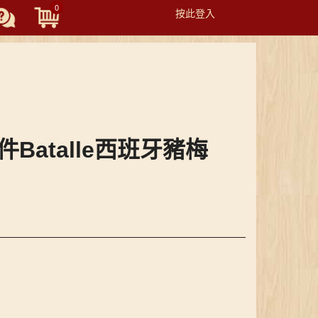
0
按此登入
Toggle
navigation
原件Batalle西班牙豬梅