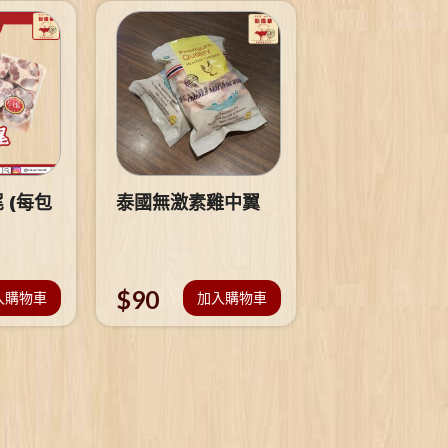
 (每包
泰國無激素雞中翼
$
90
入購物車
加入購物車