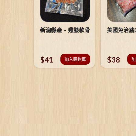
新潟縣產 – 雞膝軟骨
美國免治豬
$
41
$
38
加入購物車
加