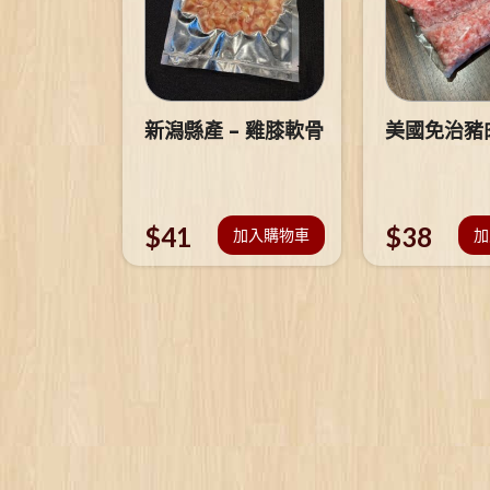
新潟縣產 – 雞膝軟骨
美國免治豬
$
41
$
38
加入購物車
加