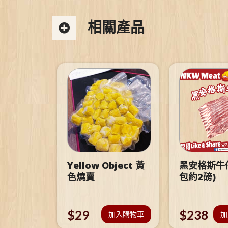
相關產品
Yellow Object 黃
黑安格斯牛仔
色燒賣
包約2磅)
$
29
$
238
加入購物車
加