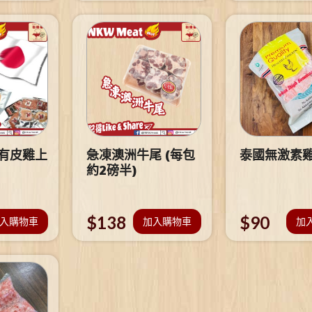
 有皮雞上
急凍澳洲牛尾 (每包
泰國無激素
約2磅半)
$
138
$
90
入購物車
加入購物車
加