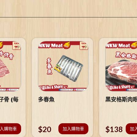
骨 (每
多春魚
黑安格斯肉
$
20
$
138
入購物車
加入購物車
加