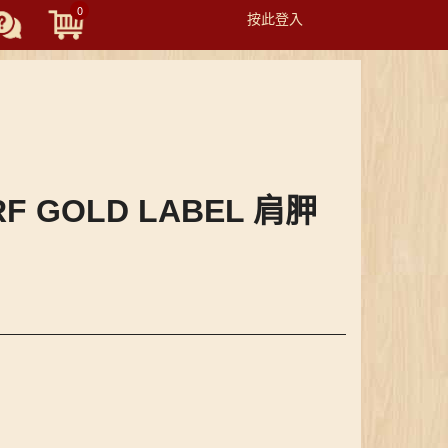
0
按此登入
Toggle
navigation
RF GOLD LABEL 肩胛