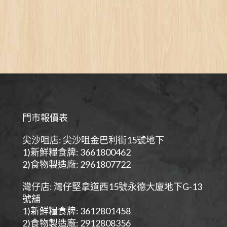
門市報價表
尖沙咀店: 尖沙咀金巴利街15號地下
1)新鮮糧食牌: 3661800462
2)食物製造廠: 2961807722
灣仔店: 灣仔堅拿道西15號永德大廈地下G-13
號舖
1)新鮮糧食牌: 3612801458
2)食物製造廠: 2912808356