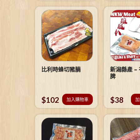
比利時蜂切豬腩
新潟縣產 –
脾
$
102
$
38
加入購物車
加