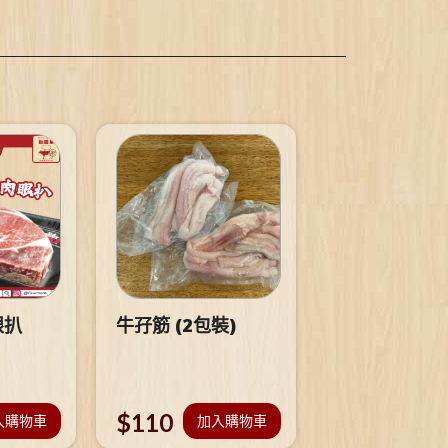
眼扒
牛孖筋 (2包裝)
$
110
入購物車
加入購物車