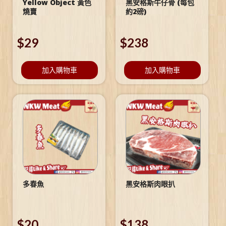
Yellow Object 黃色
黑安格斯牛仔骨 (每包
燒賣
約2磅)
$
29
$
238
加入購物車
加入購物車
多春魚
黑安格斯肉眼扒
$
20
$
138