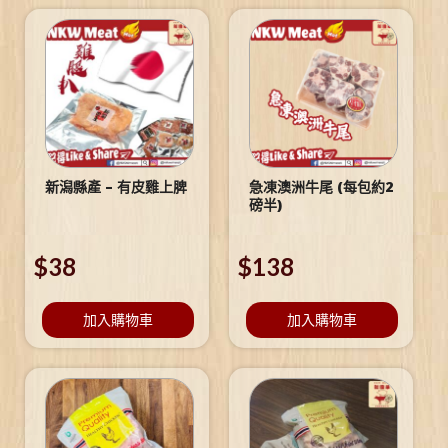
新潟縣產 – 有皮雞上脾
急凍澳洲牛尾 (每包約2
磅半)
$
38
$
138
加入購物車
加入購物車