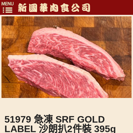
Toggle
navigation
51979 急凍 SRF GOLD
LABEL 沙朗扒2件裝 395g