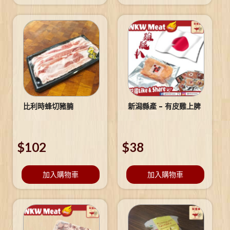
比利時蜂切豬腩
新潟縣產 – 有皮雞上脾
$
102
$
38
加入購物車
加入購物車