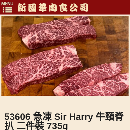
Toggle
navigation
53606 急凍 Sir Harry 牛頸脊
扒 二件裝 735g