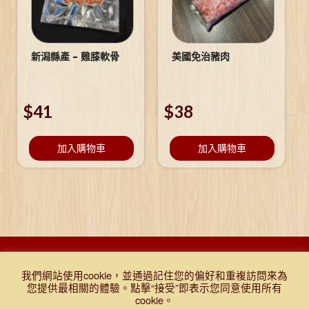
新潟縣產 – 雞膝軟骨
美國免治豬肉
$
41
$
38
加入購物車
加入購物車
DESIGNED BY DJR 2021, ALL RIGHTS RESERVED. |
Q&A
|
購物
我們網站使用cookie，並通過記住您的偏好和重複訪問來為
條款及細則
|
免責聲明
|
門市報價表
|
TEST
您提供最相關的體驗。點擊“接受”即表示您同意使用所有
cookie。