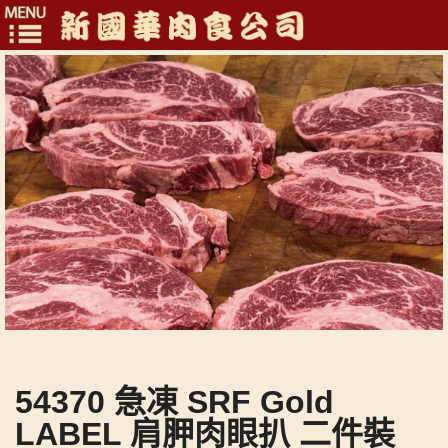
Toggle
navigation
54370 急凍 SRF Gold
LABEL 肩胛肉眼扒 二件裝