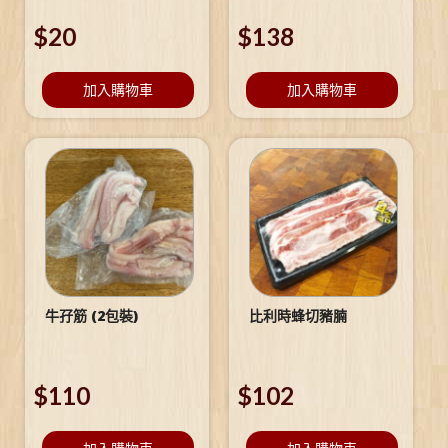
$
20
$
138
加入購物車
加入購物車
牛孖筋 (2包裝)
比利時蜂切豬腩
$
110
$
102