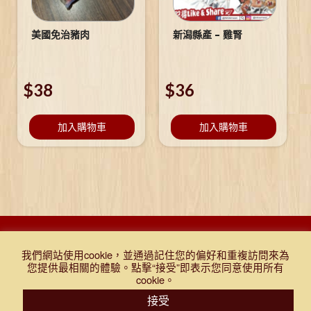
美國免治豬肉
新潟縣產 – 雞腎
$
38
$
36
加入購物車
加入購物車
DESIGNED BY DJR 2021, ALL RIGHTS RESERVED. |
Q&A
|
購物
我們網站使用cookie，並通過記住您的偏好和重複訪問來為
條款及細則
|
免責聲明
|
門市報價表
|
TEST
您提供最相關的體驗。點擊“接受”即表示您同意使用所有
cookie。
登入
購物車
門市報價表
接受