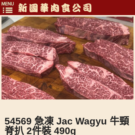
Toggle
navigation
54569 急凍 Jac Wagyu 牛頸
脊扒 2件裝 490g