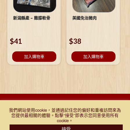
新潟縣產 – 雞膝軟骨
美國免治豬肉
$
41
$
38
加入購物車
加入購物車
DESIGNED BY DJR 2021, ALL RIGHTS RESERVED. |
Q&A
|
購物
我們網站使用cookie，並通過記住您的偏好和重複訪問來為
條款及細則
|
免責聲明
|
門市報價表
|
TEST
您提供最相關的體驗。點擊“接受”即表示您同意使用所有
cookie。
接受