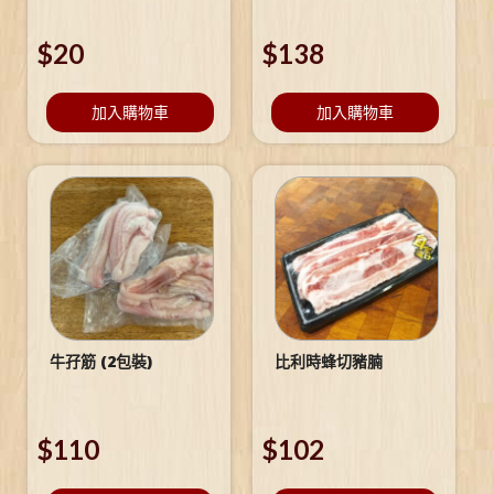
$
20
$
138
加入購物車
加入購物車
牛孖筋 (2包裝)
比利時蜂切豬腩
$
110
$
102