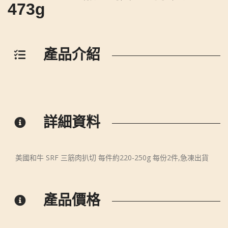
473g
產品介紹
詳細資料
美國和牛 SRF 三筋肉扒切 每件約220-250g 每份2件,急凍出貨
產品價格