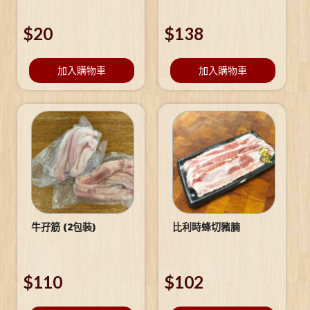
$
20
$
138
加入購物車
加入購物車
牛孖筋 (2包裝)
比利時蜂切豬腩
$
110
$
102