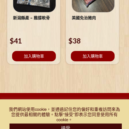
新潟縣產 – 雞膝軟骨
美國免治豬肉
$
41
$
38
加入購物車
加入購物車
DESIGNED BY DJR 2021, ALL RIGHTS RESERVED. |
Q&A
|
購物
我們網站使用cookie，並通過記住您的偏好和重複訪問來為
條款及細則
|
免責聲明
|
門市報價表
|
TEST
您提供最相關的體驗。點擊“接受”即表示您同意使用所有
cookie。
接受