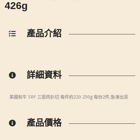
426g
產品介紹
詳細資料
美國和牛 SRF 三筋肉扒切 每件約220-250g 每份2件,急凍出貨
產品價格