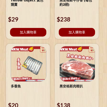
Yellow Object 黃色
黑安格斯牛仔骨 (每包
燒賣
約2磅)
$
29
$
238
加入購物車
加入購物車
多春魚
黑安格斯肉眼扒
$
20
$
138