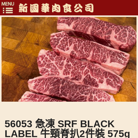
Toggle
navigation
56053 急凍 SRF BLACK
LABEL 牛頸脊扒2件裝 575g