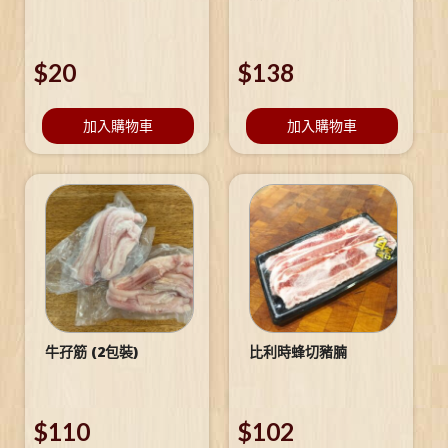
$
20
$
138
加入購物車
加入購物車
牛孖筋 (2包裝)
比利時蜂切豬腩
$
110
$
102