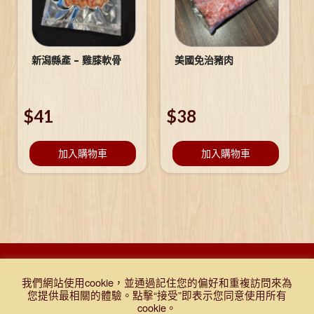
新潟縣產 – 雞膝軟骨
美國免治豬肉
$
41
$
38
加入購物車
加入購物車
DESIGNED BY DJR 2021, ALL RIGHTS RESERVED. |
Q&A
|
購物
我們網站使用cookie，並通過記住您的偏好和重複訪問來為
條款及細則
|
免責聲明
|
門市報價表
|
TEST
您提供最相關的體驗。點擊“接受”即表示您同意使用所有
cookie。