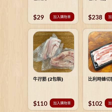
$
29
$
238
加入購物車
加
牛孖筋 (2包裝)
比利時蜂切
$
110
$
102
加入購物車
加