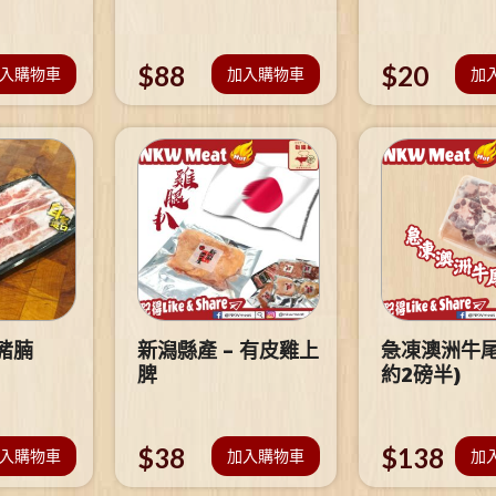
$
88
$
20
入購物車
加入購物車
加
豬腩
新潟縣產 – 有皮雞上
急凍澳洲牛尾
脾
約2磅半)
$
38
$
138
入購物車
加入購物車
加