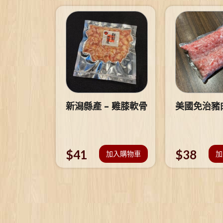
新潟縣產 – 雞膝軟骨
美國免治豬
$
41
$
38
加入購物車
加