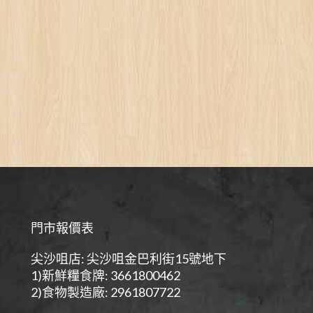
門市報價表
尖沙咀店: 尖沙咀金巴利街15號地下
1)新鮮糧食牌: 3661800462
2)食物製造廠: 2961807722