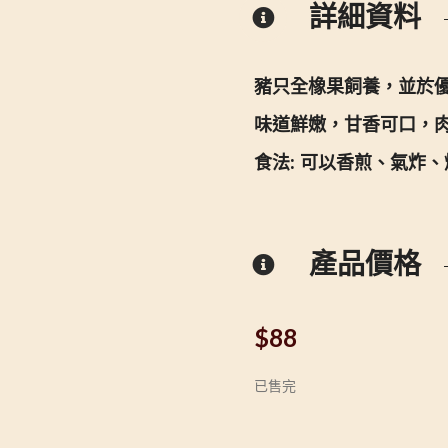
詳細資料
豬只全橡果飼養，並於
味道鮮嫩，甘香可口，
食法: 可以香煎、氣炸
產品價格
$
88
已售完