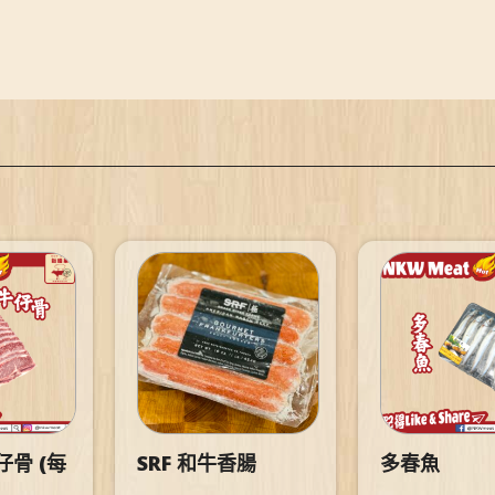
骨 (每
SRF 和牛香腸
多春魚