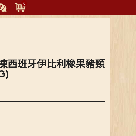
0
Toggle
navigation
A 急凍西班牙伊比利橡果豬頸
G)