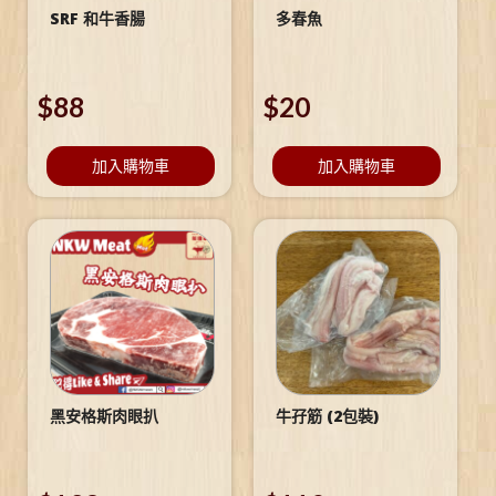
SRF 和牛香腸
多春魚
$
88
$
20
加入購物車
加入購物車
黑安格斯肉眼扒
牛孖筋 (2包裝)