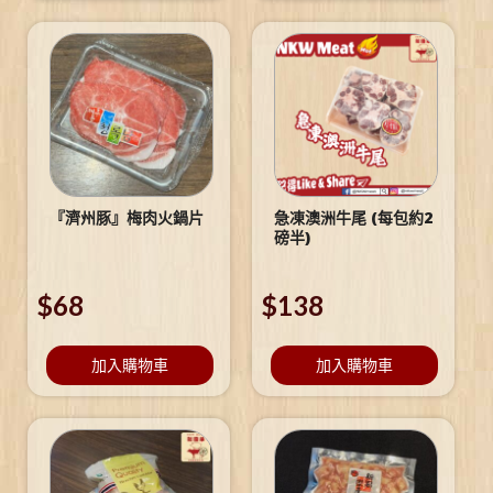
『濟州豚』梅肉火鍋片
急凍澳洲牛尾 (每包約2
磅半)
$
68
$
138
加入購物車
加入購物車