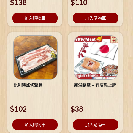
$
138
$
110
加入購物車
加入購物車
比利時蜂切豬腩
新潟縣產 – 有皮雞上脾
$
102
$
38
加入購物車
加入購物車