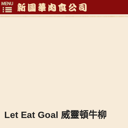
Toggle
navigation
Let Eat Goal 威靈頓牛柳