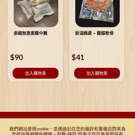
泰國無激素雞中翼
新潟縣產 – 雞膝軟骨
$
90
$
41
加入購物車
加入購物車
DESIGNED BY DJR 2021, ALL RIGHTS RESERVED. |
Q&A
|
購物
我們網站使用cookie，並通過記住您的偏好和重複訪問來為
條款及細則
|
免責聲明
|
門市報價表
|
TEST
您提供最相關的體驗。點擊“接受”即表示您同意使用所有