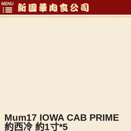
Toggle
navigation
Mum17 IOWA CAB PRIME
約西冷 約1寸*5