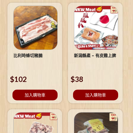
比利時蜂切豬腩
新潟縣產 – 有皮雞上脾
$
102
$
38
加入購物車
加入購物車