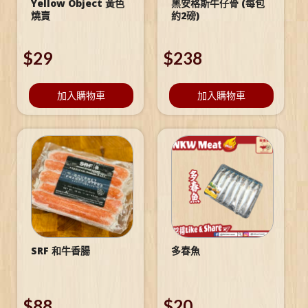
Yellow Object 黃色
黑安格斯牛仔骨 (每包
燒賣
約2磅)
$
29
$
238
加入購物車
加入購物車
SRF 和牛香腸
多春魚
$
88
$
20