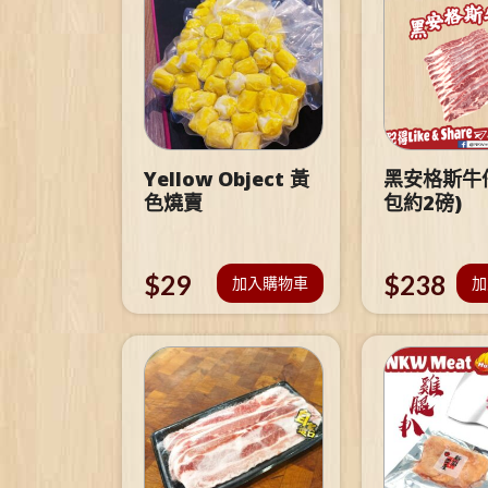
Yellow Object 黃
黑安格斯牛仔
色燒賣
包約2磅)
$
29
$
238
加入購物車
加