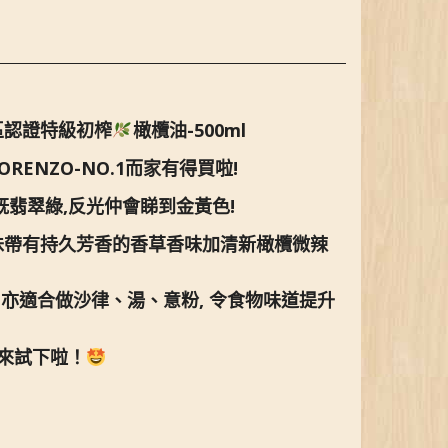
產區認證特級初榨
橄欖油-500ml
ENZO-NO.1而家有得買啦!
既翡翠綠,反光仲會睇到金黃色!
味帶有持久芳香的香草香味加清新橄欖微辣
 亦適合做沙律、湯、意粉, 令食物味道提升
買來試下啦！