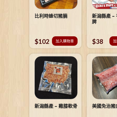
比利時蜂切豬腩
新潟縣產 –
脾
$
102
$
38
加入購物車
加
新潟縣產 – 雞膝軟骨
美國免治豬