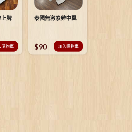
雞上脾
泰國無激素雞中翼
$
90
入購物車
加入購物車