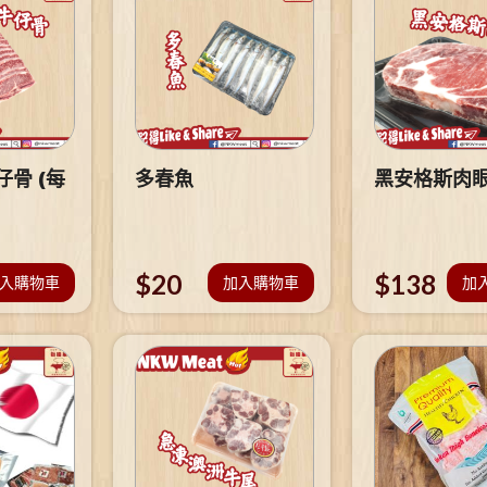
骨 (每
多春魚
黑安格斯肉
$
20
$
138
入購物車
加入購物車
加