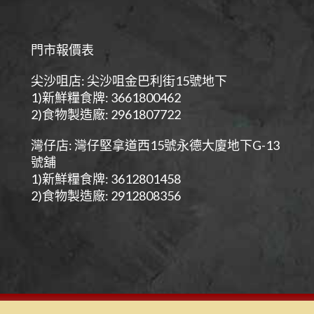
門市報價表
尖沙咀店: 尖沙咀金巴利街15號地下
1)新鮮糧食牌: 3661800462
2)食物製造廠: 2961807722
灣仔店: 灣仔堅拿道西15號永德大廈地下G-13
號舖
1)新鮮糧食牌: 3612801458
2)食物製造廠: 2912808356