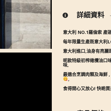
詳細資料
意大利 NO.1羅倫索 
每年限量生產既意大利LOR
意大利進口,油身有亮麗
呢款特級初榨橄欖油口
味,
最適合烹調肉類及海鮮 ,
,
食得開心又放心! 快啲