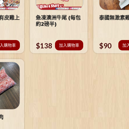
 有皮雞上
急凍澳洲牛尾 (每包
泰國無激素
約2磅半)
$
138
$
90
入購物車
加入購物車
加
肉