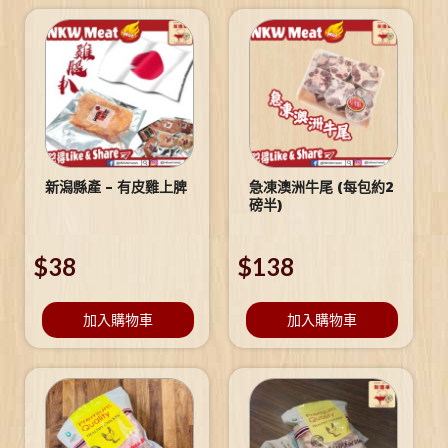
新潟縣產 – 有皮雞上脾
急凍澳洲牛尾 (每包約2
磅半)
$
38
$
138
加入購物車
加入購物車