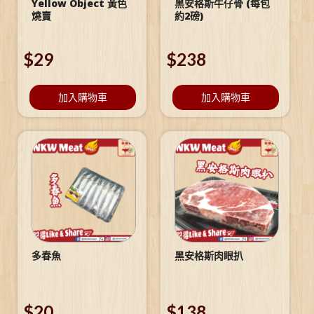
Yellow Object 黃色
黑安格斯牛仔骨 (每包
燒賣
約2磅)
$
29
$
238
加入購物車
加入購物車
多春魚
黑安格斯肉眼扒
$
20
$
138