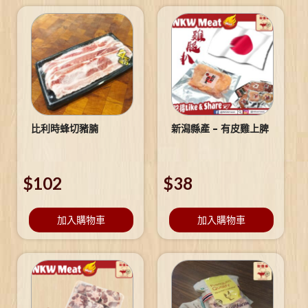
比利時蜂切豬腩
新潟縣產 – 有皮雞上脾
$
102
$
38
加入購物車
加入購物車