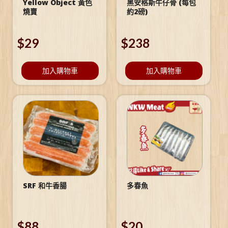
Yellow Object 黃色
黑安格斯牛仔骨 (每包
燒賣
約2磅)
$
29
$
238
加入購物車
加入購物車
SRF 和牛香腸
多春魚
$
88
$
20