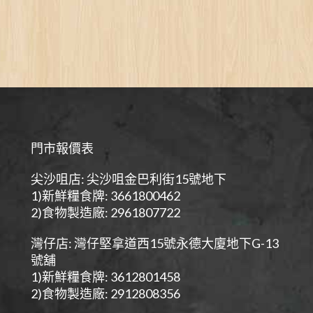
門市報價表
尖沙咀店: 尖沙咀金巴利街15號地下
1)新鮮糧食牌: 3661800462
2)食物製造廠: 2961807722
灣仔店: 灣仔堅拿道西15號永德大廈地下G-13
號舖
1)新鮮糧食牌: 3612801458
2)食物製造廠: 2912808356