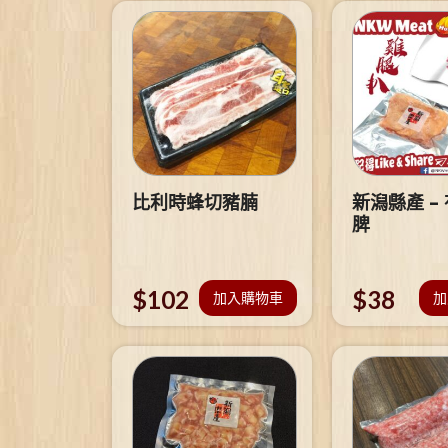
比利時蜂切豬腩
新潟縣產 –
脾
$
102
$
38
加入購物車
加