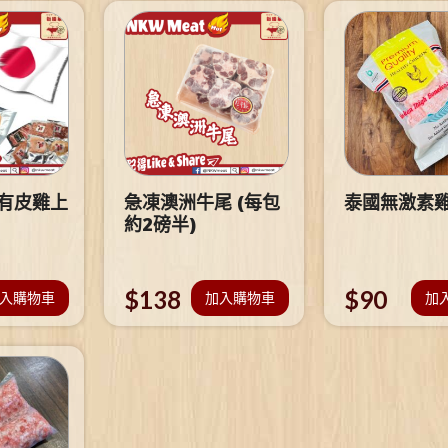
 有皮雞上
急凍澳洲牛尾 (每包
泰國無激素
約2磅半)
$
138
$
90
入購物車
加入購物車
加