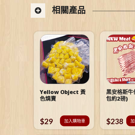
相關產品
Yellow Object 黃
黑安格斯牛仔
色燒賣
包約2磅)
$
29
$
238
加入購物車
加