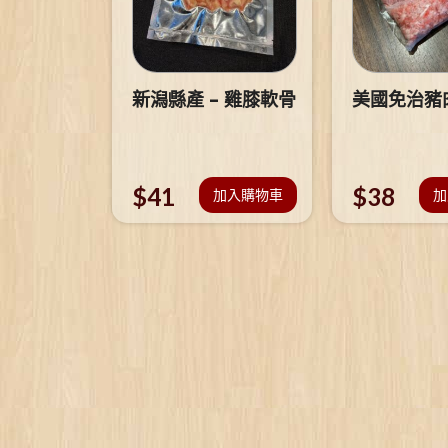
新潟縣產 – 雞膝軟骨
美國免治豬
$
41
$
38
加入購物車
加