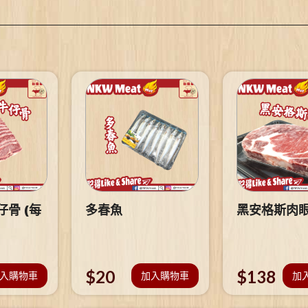
骨 (每
多春魚
黑安格斯肉
$
20
$
138
入購物車
加入購物車
加