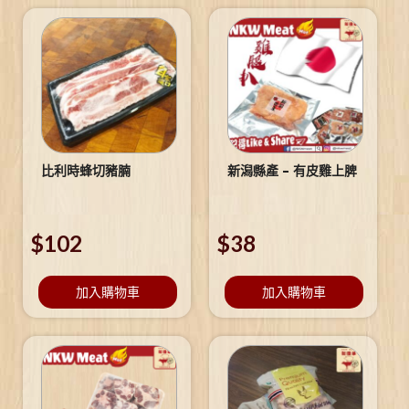
比利時蜂切豬腩
新潟縣產 – 有皮雞上脾
$
102
$
38
加入購物車
加入購物車