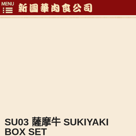
Toggle
navigation
SU03 薩摩牛 SUKIYAKI
BOX SET