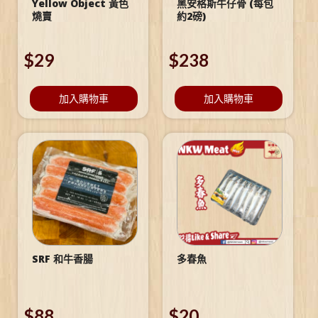
Yellow Object 黃色
黑安格斯牛仔骨 (每包
燒賣
約2磅)
$
29
$
238
加入購物車
加入購物車
SRF 和牛香腸
多春魚
$
88
$
20