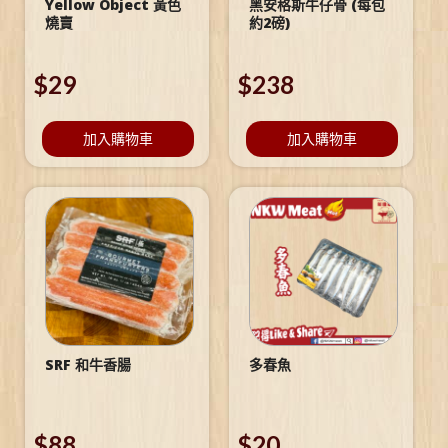
Yellow Object 黃色
黑安格斯牛仔骨 (每包
燒賣
約2磅)
$
29
$
238
加入購物車
加入購物車
SRF 和牛香腸
多春魚
$
88
$
20