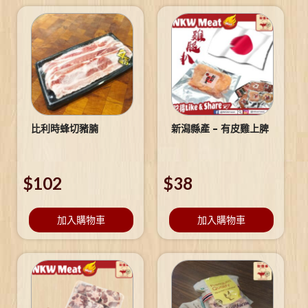
比利時蜂切豬腩
新潟縣產 – 有皮雞上脾
$
102
$
38
加入購物車
加入購物車