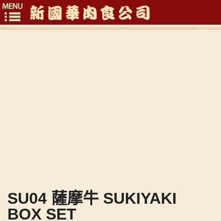
Toggle
navigation
SU04 薩摩牛 SUKIYAKI
BOX SET