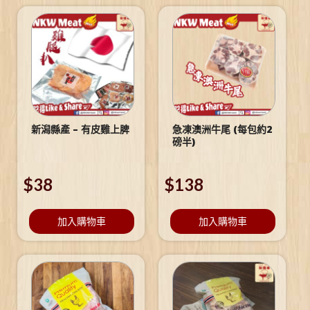
新潟縣產 – 有皮雞上脾
急凍澳洲牛尾 (每包約2
磅半)
$
38
$
138
加入購物車
加入購物車