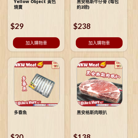
Yellow Object 黃色
黑安格斯牛仔骨 (每包
燒賣
約2磅)
$
29
$
238
加入購物車
加入購物車
多春魚
黑安格斯肉眼扒
$
20
$
138