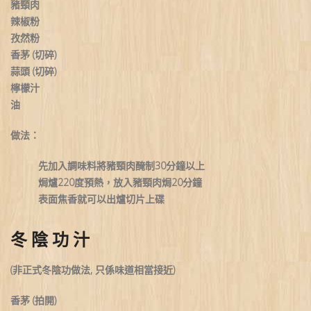
豬頸肉
辣椒粉
孜然粉
香茅 (切碎)
蒜頭 (切碎)
檸檬汁
油
做法：
先加入調味料將豬頸肉醃制30分鐘以上
焗爐220度預熱，放入豬頸肉焗20分鐘
表面焦香就可以出爐切片上碟
冬 陰 功 汁
(非正式冬陰功做法, 只係味道相當接近)
香茅 (拍開)