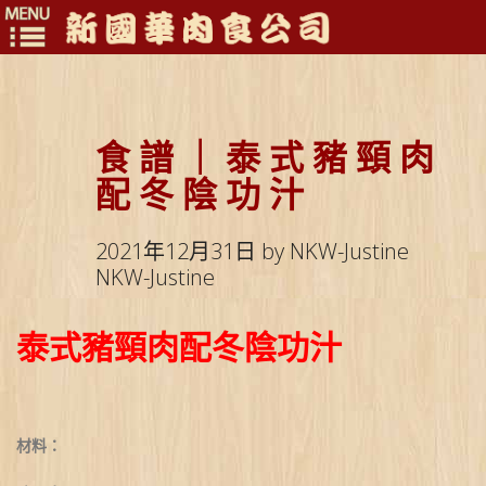
Toggle
navigation
食 譜 ｜ 泰 式 豬 頸 肉
配 冬 陰 功 汁
2021年12月31日 by NKW-Justine
NKW-Justine
泰式豬頸肉配冬陰功汁
材料：