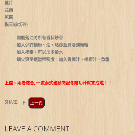
薑片
蒜頭
乾蔥
指天椒(切碎)
開鑊落油將所有香料炒香
加入少許麵粉、油，略炒至見唔到顆粒
加入椰漿，可以加少量水
細火滾至適當稀稠度，加入青檸汁、檸檬汁、魚露
上碟、兩者結合, 一道泰式豬頸肉配冬陰功汁就完成啦！！
SHARE:
上一頁
LEAVE A COMMENT