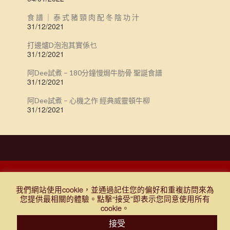
食 譜 ｜ 泰 式 豬 頸 肉 配 冬 陰 功 汁
31/12/2021
打邊爐D泡泡其實係乜
31/12/2021
阿Dee試煮 – 180分鐘慢焗牛肋骨 聖誕食譜
31/12/2021
阿Dee試煮 – 心機之作 經典威靈頓牛柳
31/12/2021
DESIGNED BY DJR 2021, ALL RIGHTS RESERVED. |
Q&A
|
購物條款
我們網站使用cookie，並通過記住您的偏好和重複訪問來為
及細則
|
免責聲明
|
門市報價表
|
TEST
您提供最相關的體驗。點擊“接受”即表示您同意使用所有
cookie。
登入
購物車
門市報價表
接受